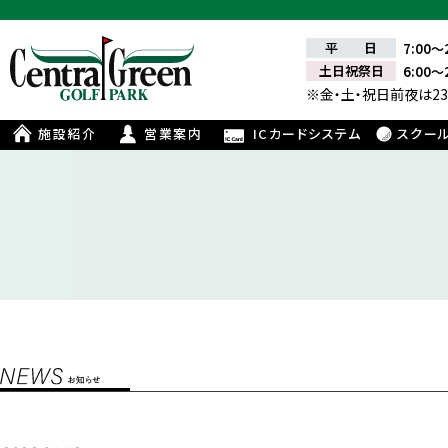
平 日
7:00～
土日祝祭日
6:00～
※金・土・祝日前夜は23
施設紹介
営業案内
ICカードシステム
スクー