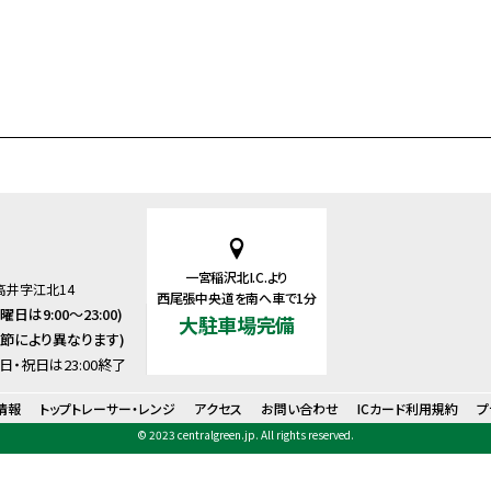
一宮稲沢北I.C.より
南高井字江北14
西尾張中央道を南へ車で1分
曜日は9:00～23:00)
大駐車場完備
季節により異なります)
日・祝日は23:00終了
情報
トップトレーサー・レンジ
アクセス
お問い合わせ
ICカード利用規約
プ
© 2023 centralgreen.jp. All rights reserved.